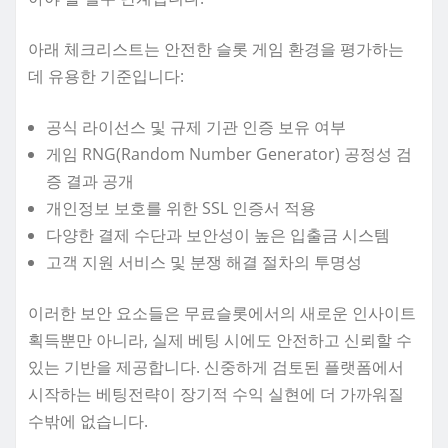
아래 체크리스트는 안전한 슬롯 게임 환경을 평가하는
데 유용한 기준입니다:
공식 라이선스 및 규제 기관 인증 보유 여부
게임 RNG(Random Number Generator) 공정성 검
증 결과 공개
개인정보 보호를 위한 SSL 인증서 적용
다양한 결제 수단과 보안성이 높은 입출금 시스템
고객 지원 서비스 및 분쟁 해결 절차의 투명성
이러한 보안 요소들은 무료슬롯에서의 새로운 인사이트
획득뿐만 아니라, 실제 베팅 시에도 안전하고 신뢰할 수
있는 기반을 제공합니다. 신중하게 검토된 플랫폼에서
시작하는 베팅전략이 장기적 수익 실현에 더 가까워질
수밖에 없습니다.