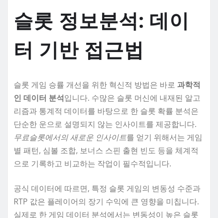
슬롯 정보분석: 데이
터 기반 접근법
슬롯 게임 승률 개선을 위한 혁신적 방법은 바로
과학적
인 데이터 분석
입니다. 수많은 슬롯 머신에 내재된 알고
리즘과 통계적 데이터를 바탕으로 한 슬롯 확률 분석은
단순한 운으로 설명되지 않는 인사이트를 제공합니다.
무료슬롯에서의 새로운 인사이트
를 얻기 위해서는 게임
별 패턴, 심볼 조합, 보너스 스핀 출현 빈도 등을 체계적
으로 기록하고 비교하는 작업이 필수적입니다.
공식 데이터에 따르면, 특정 슬롯 게임의 변동성 수준과
RTP 값은 플레이어의 장기 수익에 큰 영향을 미칩니다.
실제로 한 게임 데이터 분석에서는 변동성이 높은 슬롯