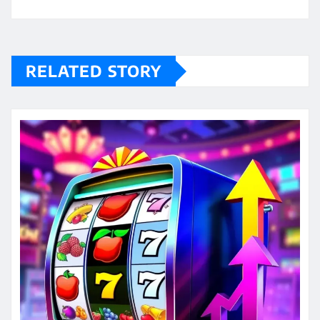
RELATED STORY