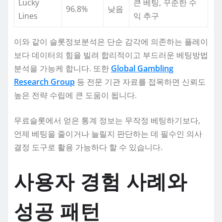
Lucky
큰 베팅, 꾸준한 수
96.8%
낮음
Lines
익 추구
이와 같이 슬롯정보분석은 단순 감각에 의존하는 플레이
보다 데이터의 힘을 빌려 합리적이고 부드러운 베팅방법
분석을 가능케 합니다. 또한
Global Gambling
Research Group
등 전문 기관 자료를 접목하면 신뢰도
높은 전략 수립에 큰 도움이 됩니다.
무료슬롯에서 얻은 통계 정보는 무작정 베팅하기보다,
언제 베팅을 줄이거나 늘릴지 판단하는 데 필수인 의사
결정 도구로 활용 가능하다 할 수 있습니다.
사용자 경험 사례와
성공 패턴