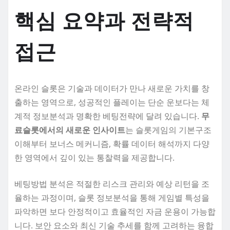
핵심 요약과 전략적
접근
온라인 슬롯은 기술과 데이터가 만나 새로운 가치를 창
출하는 영역으로, 성공적인 플레이는 단순 운보다는 체
계적 정보분석과 명확한 베팅전략에 달려 있습니다.
무
료슬롯에서의 새로운 인사이트
는 슬롯게임의 기본구조
이해부터 보너스 메커니즘, 확률 데이터 해석까지 다양
한 영역에서 깊이 있는 통찰력을 제공합니다.
베팅방법 분석은 적절한 리스크 관리와 예상 리턴을 조
율하는 과정이며, 슬롯 정보분석을 통해 게임별 특성을
파악하면 보다 안정적이고 효율적인 자금 운용이 가능합
니다. 보안 요소와 최신 기술 추세를 함께 고려하는 융합