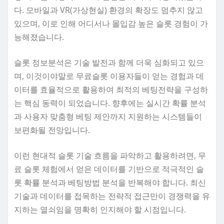
다. 모바일과 VR(가상현실) 환경의 확장도 멈추지 않고
있으며, 이로 인해 어디서나 몰입감 높은 슬롯 경험이 가
능해졌습니다.
슬롯 정보분석은 기술 발전과 함께 더욱 심화되고 있으
며, 이것이야말로 무료슬롯 이용자들이 얻는 경험과 데
이터를 효율적으로 활용하여 최적의 베팅전략을 구성하
는 핵심 동력이 되었습니다. 향후에는 실시간 확률 분석
과 사용자 맞춤형 베팅 제안까지 지원하는 시스템들이
보편화될 전망입니다.
이런 현대적 슬롯 기술 흐름을 파악하고 활용하려면, 무
료 슬롯 체험에서 얻은 데이터를 기반으로 적극적인 슬
롯 확률 분석과 베팅방법 분석을 반복해야 합니다. 최신
기술과 데이터를 접목하는 전략적 접근만이 경쟁력을 유
지하는 열쇠임을 명확히 인지해야 할 시점입니다.