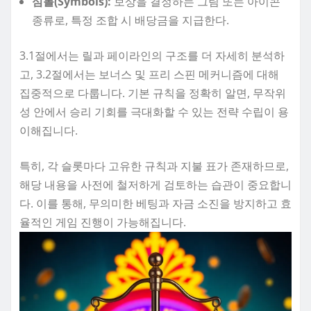
심볼(Symbols):
보상을 결정하는 그림 또는 아이콘
종류로, 특정 조합 시 배당금을 지급한다.
3.1절에서는 릴과 페이라인의 구조를 더 자세히 분석하
고, 3.2절에서는 보너스 및 프리 스핀 메커니즘에 대해
집중적으로 다룹니다. 기본 규칙을 정확히 알면, 무작위
성 안에서 승리 기회를 극대화할 수 있는 전략 수립이 용
이해집니다.
특히, 각 슬롯마다 고유한 규칙과 지불 표가 존재하므로,
해당 내용을 사전에 철저하게 검토하는 습관이 중요합니
다. 이를 통해, 무의미한 베팅과 자금 소진을 방지하고 효
율적인 게임 진행이 가능해집니다.