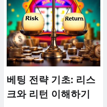
베팅 전략 기초: 리스
크와 리턴 이해하기