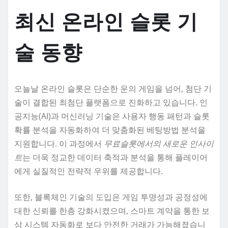
최신 온라인 슬롯 기
술 동향
오늘날 온라인 슬롯은 단순한 운의 게임을 넘어, 첨단 기
술이 결합된 최첨단 플랫폼으로 진화하고 있습니다. 인
공지능(AI)과 머신러닝 기술은 사용자 행동 패턴과 슬롯
확률 분석을 자동화하여 더 맞춤화된 베팅방법 분석을
지원합니다. 이 과정에서
무료슬롯에서의 새로운 인사이
트
는 더욱 정교한 데이터 축적과 분석을 통해 플레이어
에게 실질적인 전략적 우위를 제공합니다.
또한, 블록체인 기술의 도입은 게임 투명성과 공정성에
대한 신뢰를 한층 강화시켰으며, 스마트 계약을 통한 보
상 시스템 자동화로 보다 안전한 거래가 가능해졌습니