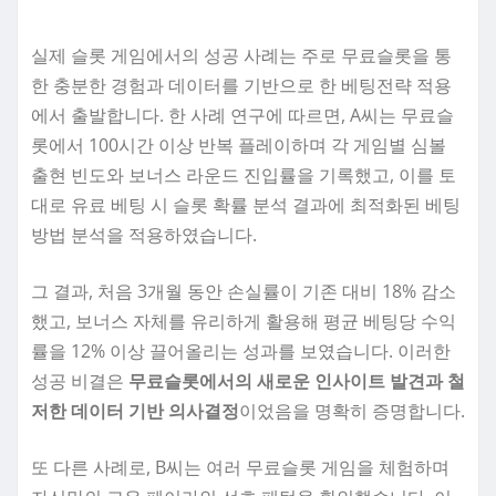
실제 슬롯 게임에서의 성공 사례는 주로 무료슬롯을 통
한 충분한 경험과 데이터를 기반으로 한 베팅전략 적용
에서 출발합니다. 한 사례 연구에 따르면, A씨는 무료슬
롯에서 100시간 이상 반복 플레이하며 각 게임별 심볼
출현 빈도와 보너스 라운드 진입률을 기록했고, 이를 토
대로 유료 베팅 시 슬롯 확률 분석 결과에 최적화된 베팅
방법 분석을 적용하였습니다.
그 결과, 처음 3개월 동안 손실률이 기존 대비 18% 감소
했고, 보너스 자체를 유리하게 활용해 평균 베팅당 수익
률을 12% 이상 끌어올리는 성과를 보였습니다. 이러한
성공 비결은
무료슬롯에서의 새로운 인사이트 발견과 철
저한 데이터 기반 의사결정
이었음을 명확히 증명합니다.
또 다른 사례로, B씨는 여러 무료슬롯 게임을 체험하며