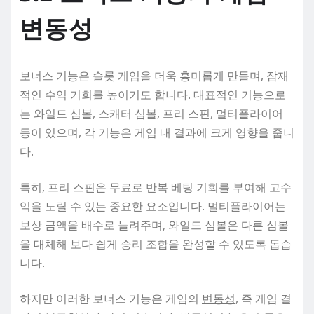
변동성
보너스 기능은 슬롯 게임을 더욱 흥미롭게 만들며, 잠재
적인 수익 기회를 높이기도 합니다. 대표적인 기능으로
는 와일드 심볼, 스캐터 심볼, 프리 스핀, 멀티플라이어
등이 있으며, 각 기능은 게임 내 결과에 크게 영향을 줍니
다.
특히, 프리 스핀은 무료로 반복 베팅 기회를 부여해 고수
익을 노릴 수 있는 중요한 요소입니다. 멀티플라이어는
보상 금액을 배수로 늘려주며, 와일드 심볼은 다른 심볼
을 대체해 보다 쉽게 승리 조합을 완성할 수 있도록 돕습
니다.
하지만 이러한 보너스 기능은 게임의
변동성
, 즉 게임 결