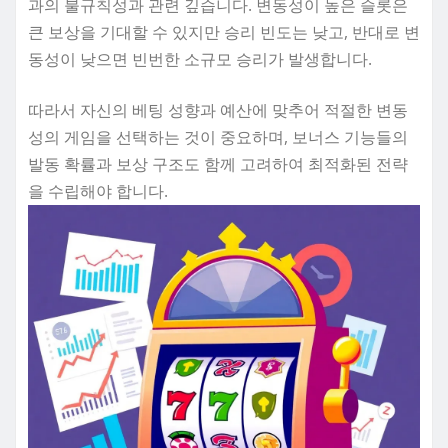
과의 불규칙성과 관련 깊습니다. 변동성이 높은 슬롯은
큰 보상을 기대할 수 있지만 승리 빈도는 낮고, 반대로 변
동성이 낮으면 빈번한 소규모 승리가 발생합니다.
따라서 자신의 베팅 성향과 예산에 맞추어 적절한 변동
성의 게임을 선택하는 것이 중요하며, 보너스 기능들의
발동 확률과 보상 구조도 함께 고려하여 최적화된 전략
을 수립해야 합니다.