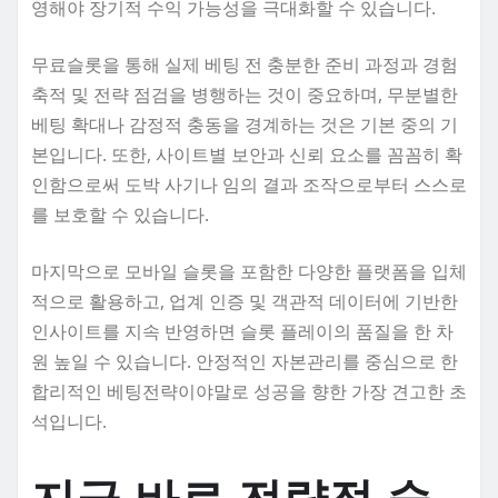
영해야 장기적 수익 가능성을 극대화할 수 있습니다.
무료슬롯을 통해 실제 베팅 전 충분한 준비 과정과 경험
축적 및 전략 점검을 병행하는 것이 중요하며, 무분별한
베팅 확대나 감정적 충동을 경계하는 것은 기본 중의 기
본입니다. 또한, 사이트별 보안과 신뢰 요소를 꼼꼼히 확
인함으로써 도박 사기나 임의 결과 조작으로부터 스스로
를 보호할 수 있습니다.
마지막으로 모바일 슬롯을 포함한 다양한 플랫폼을 입체
적으로 활용하고, 업계 인증 및 객관적 데이터에 기반한
인사이트를 지속 반영하면 슬롯 플레이의 품질을 한 차
원 높일 수 있습니다. 안정적인 자본관리를 중심으로 한
합리적인 베팅전략이야말로 성공을 향한 가장 견고한 초
석입니다.
지금 바로 전략적 슬