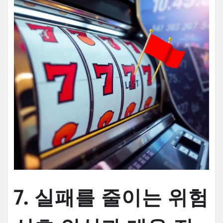
7. 실패를 줄이는 위험