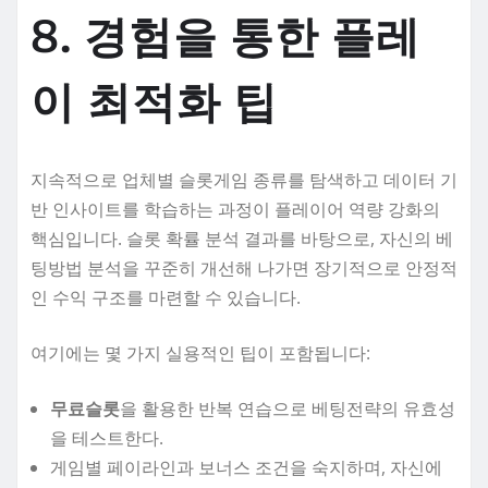
8. 경험을 통한 플레
이 최적화 팁
지속적으로 업체별 슬롯게임 종류를 탐색하고 데이터 기
반 인사이트를 학습하는 과정이 플레이어 역량 강화의
핵심입니다. 슬롯 확률 분석 결과를 바탕으로, 자신의 베
팅방법 분석을 꾸준히 개선해 나가면 장기적으로 안정적
인 수익 구조를 마련할 수 있습니다.
여기에는 몇 가지 실용적인 팁이 포함됩니다:
무료슬롯
을 활용한 반복 연습으로 베팅전략의 유효성
을 테스트한다.
게임별 페이라인과 보너스 조건을 숙지하며, 자신에