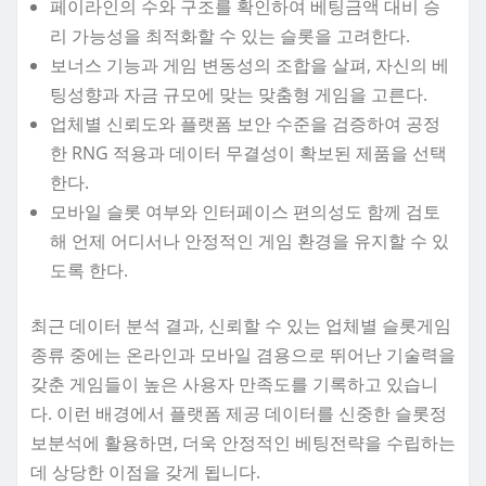
페이라인의 수와 구조를 확인하여 베팅금액 대비 승
리 가능성을 최적화할 수 있는 슬롯을 고려한다.
보너스 기능과 게임 변동성의 조합을 살펴, 자신의 베
팅성향과 자금 규모에 맞는 맞춤형 게임을 고른다.
업체별 신뢰도와 플랫폼 보안 수준을 검증하여 공정
한 RNG 적용과 데이터 무결성이 확보된 제품을 선택
한다.
모바일 슬롯 여부와 인터페이스 편의성도 함께 검토
해 언제 어디서나 안정적인 게임 환경을 유지할 수 있
도록 한다.
최근 데이터 분석 결과, 신뢰할 수 있는 업체별 슬롯게임
종류 중에는 온라인과 모바일 겸용으로 뛰어난 기술력을
갖춘 게임들이 높은 사용자 만족도를 기록하고 있습니
다. 이런 배경에서 플랫폼 제공 데이터를 신중한 슬롯정
보분석에 활용하면, 더욱 안정적인 베팅전략을 수립하는
데 상당한 이점을 갖게 됩니다.