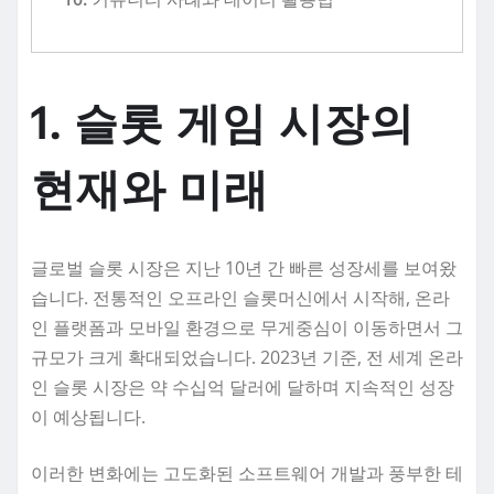
1. 슬롯 게임 시장의
현재와 미래
글로벌 슬롯 시장은 지난 10년 간 빠른 성장세를 보여왔
습니다. 전통적인 오프라인 슬롯머신에서 시작해, 온라
인 플랫폼과 모바일 환경으로 무게중심이 이동하면서 그
규모가 크게 확대되었습니다. 2023년 기준, 전 세계 온라
인 슬롯 시장은 약 수십억 달러에 달하며 지속적인 성장
이 예상됩니다.
이러한 변화에는 고도화된 소프트웨어 개발과 풍부한 테