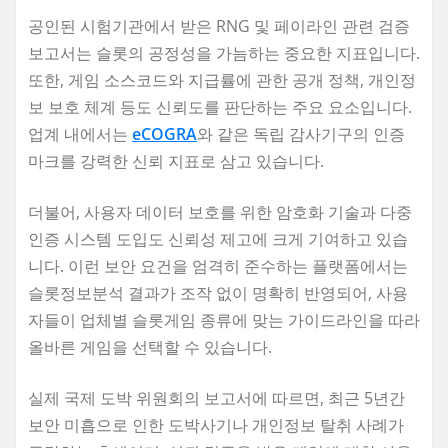
공인된 시험기관에서 받은 RNG 및 페이라인 관련 검증
보고서는 슬롯의 공정성을 가늠하는 중요한 지표입니다.
또한, 게임 소스코드와 지급률에 관한 공개 정책, 개인정
보 보호 체계 등도 신뢰도를 판단하는 주요 요소입니다.
업계 내에서는
eCOGRA
와 같은 독립 감사기구의 인증
마크를 강력한 신뢰 지표로 삼고 있습니다.
더불어, 사용자 데이터 보호를 위한 암호화 기술과 다중
인증 시스템 도입도 신뢰성 제고에 크게 기여하고 있습
니다. 이런 보안 요건을 엄격히 준수하는 플랫폼에서는
슬롯정보분석 결과가 조작 없이 명확히 반영되어, 사용
자들이 업체별 슬롯게임 종류에 맞는 가이드라인을 따라
올바른 게임을 선택할 수 있습니다.
실제 국제 도박 위원회의 보고서에 따르면, 최근 5년간
보안 미흡으로 인한 도박사기나 개인정보 탈취 사례가