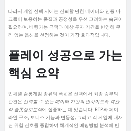
따라서 게임 선택 시에는 신뢰할 만한 데이터와 인증 마
크들이 보증하는 품질과 공정성을 우선 고려하는 습관이
필요하며, 베팅가능 금액과 예상 투자 기간을 반영해 무
리 없는 옵션을 선정하는 것이 가장 효과적입니다.
플레이 성공으로 가는
핵심 요약
업체별 슬롯게임 종류의 폭넓은 선택에서 최종 승부의
관건은
신뢰할 수 있는 데이터 기반의 인사이트
와
객관
적 슬롯정보분석
에 집중하는 데 있습니다. RTP와 페이
라인 구조, 보너스 기능과 변동성, 그리고 각 게임에 내재
된 위험 신호를 종합하여 체계적인 베팅방법 분석에 반