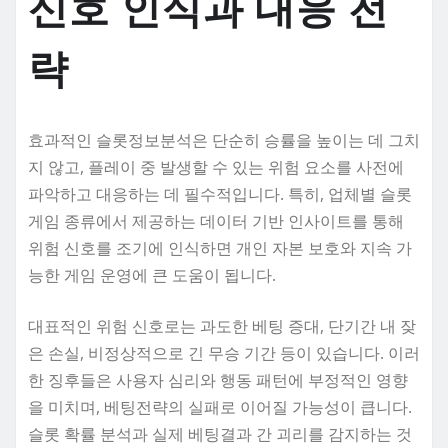
신호 인식과 대응 전
략
효과적인 슬롯정보분석은 단순히 승률을 높이는 데 그치
지 않고, 플레이 중 발생할 수 있는 위험 요소를 사전에
파악하고 대응하는 데 필수적입니다. 특히, 업체별 슬롯
게임 종류에서 제공하는 데이터 기반 인사이트를 통해
위험 신호를 조기에 인식하면 개인 자본 보호와 지속 가
능한 게임 운영에 큰 도움이 됩니다.
대표적인 위험 신호로는 과도한 베팅 증대, 단기간 내 잦
은 손실, 비정상적으로 긴 무승 기간 등이 있습니다. 이러
한 징후들은 사용자 심리와 행동 패턴에 부정적인 영향
을 미치며, 베팅전략의 실패로 이어질 가능성이 큽니다.
슬롯 확률 분석과 실제 베팅결과 간 괴리를 감지하는 것