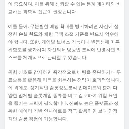
이 중요하며, 이를 위해 신뢰할 수 있는 통계 데이터와 비
교하는 과학적 접근이 권장됩니다.
예를 들어, 무분별한 베팅 확대를 방지하려면 사전에 설
정한
손실 한도
와 베팅 금액 조절 기준을 반드시 엄수해
야 합니다. 또한, 게임별 보너스 기능이나 변동성에 따른
위험도를 평가하여 자신의 베팅방법 분석에 반영하면 리
스크를 체계적으로 관리할 수 있습니다.
위험 신호를 감지하면 즉각적으로 베팅을 중단하거나 무
료슬롯을 활용해 리듬을 회복하는 전략이 효과적입니다.
이 외에도, 정기적인 슬롯정보분석 업데이트와 함께 다
양한 업체별 슬롯게임 종류를 비교 검토하여 위험 요인
을 줄이는 노력이 필요합니다. 신뢰도 높은 플랫폼과 정
확한 데이터 기반 인사이트를 적극 활용하면 보다 안정
적인 슬롯 경험이 가능합니다.