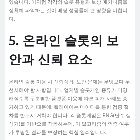
있습니다. 이처럼 각각의 슬롯 유형과 보상 매커니즘을
정확히 파악하는 것이 베팅 성공률에 큰 영향을 미칩니
다.
5. 온라인 슬롯의 보
안과 신뢰 요소
온라인 슬롯 이용 시 신뢰성 및 보안 문제는 무엇보다 우
선시해야 할 사항입니다. 업체별 슬롯게임 종류가 다양
해질수록 무분별한 플랫폼 이용에 따른 피해 사례도 증
가하고 있기 때문에, 플레이어는 데이터를 통한 검증 절
차를 반드시 거쳐야 합니다. 각 슬롯게임은 RNG(난수 생
성기)를 기반으로 작동하는데, 이 알고리즘의 인증 여부
가 투명한 결과를 보장하는 핵심 열쇠입니다.