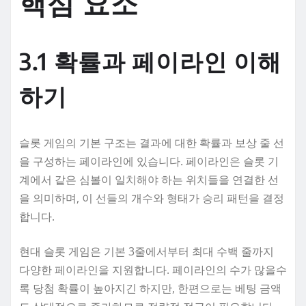
핵심 요소
3.1 확률과 페이라인 이해
하기
슬롯 게임의 기본 구조는 결과에 대한 확률과 보상 줄 선
을 구성하는 페이라인에 있습니다. 페이라인은 슬롯 기
계에서 같은 심볼이 일치해야 하는 위치들을 연결한 선
을 의미하며, 이 선들의 개수와 형태가 승리 패턴을 결정
합니다.
현대 슬롯 게임은 기본 3줄에서부터 최대 수백 줄까지
다양한 페이라인을 지원합니다. 페이라인의 수가 많을수
록 당첨 확률이 높아지긴 하지만, 한편으로는 베팅 금액