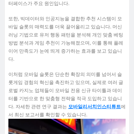
터페이스가 주요 원인입니다.
또한, 빅데이터와 인공지능을 결합한 추천 시스템이 모
바일 슬롯의 매력도를 더욱 끌어올리고 있습니다. 머신
러닝 기법으로 유저 행동 패턴을 분석해 개인 맞춤 베팅
방법 분석과 게임 추천이 가능해졌으며, 이를 통해 플레
이어 만족도가 눈에 띄게 증가하는 효과를 보고 있습니
다.
이처럼 모바일 슬롯은 단순한 확장의 의미를 넘어서 슬
롯게임 경험의 혁신을 촉진하고 있으며, 실제로 여러 글
로벌 카지노 업체들이 모바일 전용 신규 타이틀과 데이
터를 기반으로 한 맞춤형 전략을 적극 도입하고 있습니
다. 자세한 관련 연구 결과는
모바일리서치인스티튜트
에
서 최신 보고서를 확인할 수 있습니다.