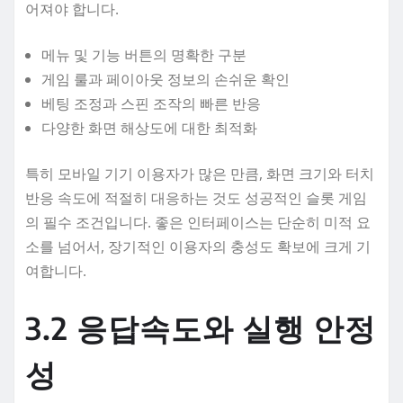
어져야 합니다.
메뉴 및 기능 버튼의 명확한 구분
게임 룰과 페이아웃 정보의 손쉬운 확인
베팅 조정과 스핀 조작의 빠른 반응
다양한 화면 해상도에 대한 최적화
특히 모바일 기기 이용자가 많은 만큼, 화면 크기와 터치
반응 속도에 적절히 대응하는 것도 성공적인 슬롯 게임
의 필수 조건입니다. 좋은 인터페이스는 단순히 미적 요
소를 넘어서, 장기적인 이용자의 충성도 확보에 크게 기
여합니다.
3.2 응답속도와 실행 안정
성