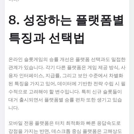
8. 성장하는 플랫폼별
특징과 선택법
온라인 슬롯게임의 승률 개선은 플랫폼 선택과도 밀접한
관계가 있습니다. 각기 다른 플랫폼은 게임 제공 방식, 사
용자 인터페이스, 지급률, 그리고 보안 수준에서 차별화
된 특징을 가지고 있어, 데이터에 기반한 전략 수립 시 필
수적으로 고려해야 할 변수입니다. 특히 신규 슬롯들이
대거 출시되면서 플랫폼별 승률 편차 또한 생기고 있습
니다.
모바일 전용 플랫폼은 터치 최적화와 빠른 응답속도로
강점을 가지는 반면, 데스크톱 중심 플랫폼은 고해상도