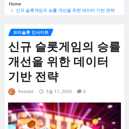
Home
신규 슬롯게임의 승률 개선을 위한 데이터 기반 전략
프리슬롯 인사이트
신규 슬롯게임의 승률
개선을 위한 데이터
기반 전략
freeslot
5월 11, 2026
0