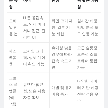
폼 유
장점
단점
략 활용 가능
형
성
빠른 응답속
모바
화면 크기 제
실시간 베팅
도, 언제 어디
일 전
한, 일부 기
방법 분석 도
서나 접근, 편
용 앱
능 제한
구 연동 가능
리한 UI
휴대성 낮음,
고급 슬롯정
데스
고사양 그래
경우에 따라
보분석 소프
크톱
픽, 상세 데이
접속 속도 지
트웨어 통합
웹
터 확인 가능
연
가능
크로
다양한 데이
스 플
유연한 접근
개발 및 유지
터 기반 베팅
랫폼
성, 넓은 사용
비용 증가
전략 적용 우
(웹
자층 확보
수
+앱)