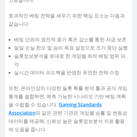
효과적인 베팅 전략을 세우기 위한 핵심 요소는 다음과
같습니다:
베팅 단위의 점진적 증가 혹은 감소를 통한 자금 보존
일일 손실 한도 및 승리 목표 설정으로 조기 중단 실행
슬롯정보분석을 토대로 한 게임별 최적 베팅 범위 파
악
실시간 데이터 피드백을 반영한 유연한 전략 수정
또한, 온라인상의 다양한 슬롯 확률 분석 툴과 공식 게임
통계를 결합하면, 예측 가능한 시나리오 기반 베팅 계획
을 수립할 수 있습니다.
Gaming Standards
Association
와 같은 관련 기관은 게임별 승률 및 변동성
데이터를 제공해, 신뢰성 높은 슬롯정보분석 자료 활용
에 도움을 줍니다.