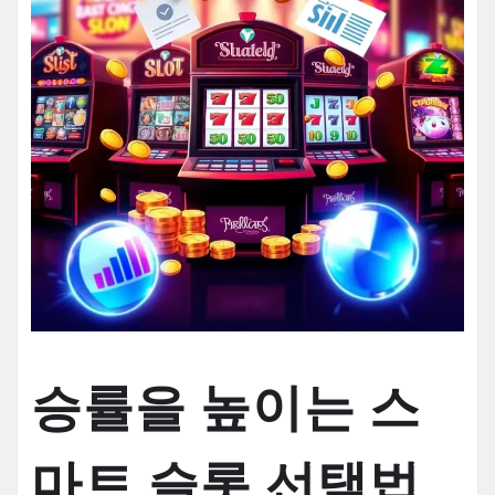
승률을 높이는 스
마트 슬롯 선택법