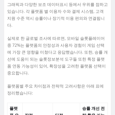
그래픽과 다양한 보조 데이터표시 등에서 우위를 점하고
있습니다. 각 플랫폼 별 이용자 수와 결제 시스템, 고객
지원 수준 역시 승률이나 장기적 이용 편의와 연결됩니
다.
실제로 한 글로벌 조사에 따르면, 모바일 슬롯플레이어
중 72%는 플랫폼의 안정성과 사용자 경험이 게임 선택
에 가장 큰 영향을 미쳤다고 응답했습니다. 또한, 승률 개
선에 도움이 되는 슬롯정보분석 도구들 또한 특정 플랫
폼 연동 가능성이 있어, 확장성을 고려한 플랫폼 선택이
중요합니다.
플랫폼별 주요 차이점과 전략적 고려사항은 아래 표에
정리했습니다:
플랫
승률 개선 전