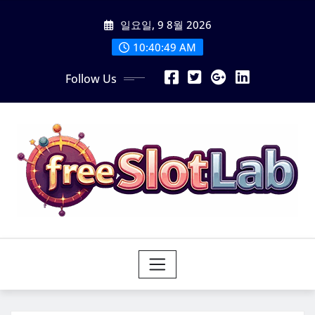
Skip
일요일, 9 8월 2026
to
content
10:40:50 AM
Follow Us