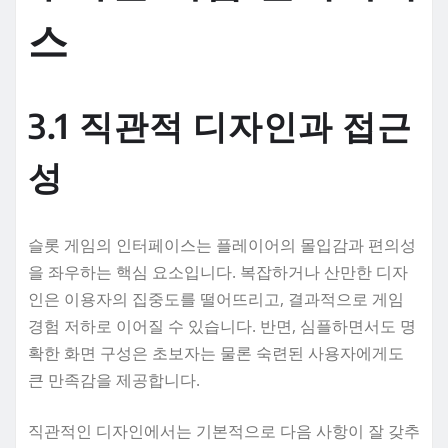
스
3.1 직관적 디자인과 접근
성
슬롯 게임의 인터페이스는 플레이어의 몰입감과 편의성
을 좌우하는 핵심 요소입니다. 복잡하거나 산만한 디자
인은 이용자의 집중도를 떨어뜨리고, 결과적으로 게임
경험 저하로 이어질 수 있습니다. 반면, 심플하면서도 명
확한 화면 구성은 초보자는 물론 숙련된 사용자에게도
큰 만족감을 제공합니다.
직관적인 디자인에서는 기본적으로 다음 사항이 잘 갖추