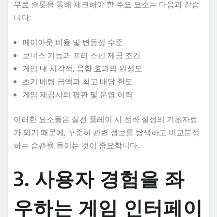
무료 슬롯을 통해 체크해야 할 주요 요소는 다음과 같습
니다:
페이아웃 비율 및 변동성 수준
보너스 기능과 프리 스핀 제공 조건
게임 내 시각적, 음향 효과의 완성도
초기 베팅 금액과 최고 배당 한도
게임 제공사의 평판 및 운영 이력
이러한 요소들은 실전 플레이 시 전략 설정의 기초자료
가 되기 때문에, 꾸준히 관련 정보를 탐색하고 비교분석
하는 습관을 들이는 것이 중요합니다.
3. 사용자 경험을 좌
우하는 게임 인터페이