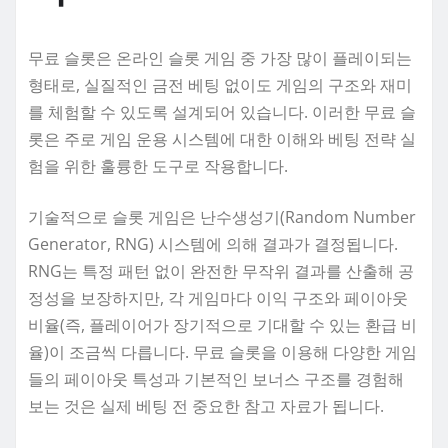
무료 슬롯은 온라인 슬롯 게임 중 가장 많이 플레이되는
형태로, 실질적인 금전 베팅 없이도 게임의 구조와 재미
를 체험할 수 있도록 설계되어 있습니다. 이러한 무료 슬
롯은 주로 게임 운용 시스템에 대한 이해와 베팅 전략 실
험을 위한 훌륭한 도구로 작용합니다.
기술적으로 슬롯 게임은 난수생성기(Random Number
Generator, RNG) 시스템에 의해 결과가 결정됩니다.
RNG는 특정 패턴 없이 완전한 무작위 결과를 산출해 공
정성을 보장하지만, 각 게임마다 이익 구조와 페이아웃
비율(즉, 플레이어가 장기적으로 기대할 수 있는 환급 비
율)이 조금씩 다릅니다. 무료 슬롯을 이용해 다양한 게임
들의 페이아웃 특성과 기본적인 보너스 구조를 경험해
보는 것은 실제 베팅 전 중요한 참고 자료가 됩니다.