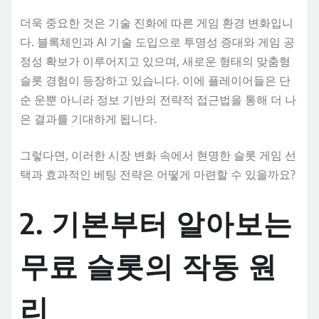
더욱 중요한 것은 기술 진화에 따른 게임 환경 변화입니
다. 블록체인과 AI 기술 도입으로 투명성 증대와 게임 공
정성 확보가 이루어지고 있으며, 새로운 형태의 맞춤형
슬롯 경험이 등장하고 있습니다. 이에 플레이어들은 단
순 운뿐 아니라 정보 기반의 전략적 접근법을 통해 더 나
은 결과를 기대하게 됩니다.
그렇다면, 이러한 시장 변화 속에서 현명한 슬롯 게임 선
택과 효과적인 베팅 전략은 어떻게 마련할 수 있을까요?
2. 기본부터 알아보는
무료 슬롯의 작동 원
리