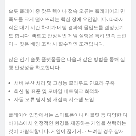
슬롯 플레이 중 잦은 렉이나 접속 오류는 플레이어의 만
족도를 크게 떨어뜨리는 핵심 장애 요인입니다. 따라서
작은 대기 시간 차이가 베팅 결과의 몰입도를 결정짓기
도 합니다. 빠르고 안정적인 게임 실행은 특히 연속 스핀
이나 잦은 베팅 조작 시 필수적인 조건입니다.
많은 인기 슬롯 플랫폼들은 다음과 같은 방법을 통해 실
행 안정성을 확보합니다.
서버 분산 처리 및 고성능 클라우드 인프라 구축
최신 웹 표준 및 모바일 네트워크 최적화
자동 오류 탐지 및 재접속 시스템 도입
플레이어 입장에서는 스마트폰이나 태블릿 등 다양한 디
바이스에서 안정적인 환경을 제공하는 게임을 선택하는
것이 바람직합니다. 게임이 끊기거나 느려질 경우 잠재