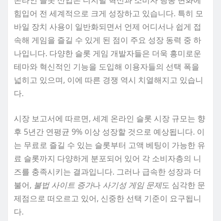
힘입어 전 세계적으로 크게 성장하고 있습니다. 특히 모
바일 장치 사용이 일반화되면서 언제 어디서나 쉽게 접
속해 게임을 즐길 수 있게 된 점이 주요 성장 동력 중 하
나입니다. 다양한 슬롯 게임 개발자들은 더욱 흥미로운
테마와 혁신적인 기능을 도입해 이용자들의 선택 폭을
넓히고 있으며, 이에 따른 경쟁 역시 치열해지고 있습니
다.
시장 보고서에 따르면, 세계 온라인 슬롯 시장 규모는 향
후 5년간 연평균 9% 이상 성장할 것으로 예상됩니다. 이
는 무료로 즐길 수 있는 슬롯부터 고액 베팅이 가능한 유
료 슬롯까지 다양하게 분포되어 있어 각 소비자층의 니
즈를 충족시키는 결과입니다. 그러나 급속한 성장과 더
불어,
불법 사이트 증가
나
사기성 게임 문제
도 심각한 문
제점으로 떠오르고 있어, 신중한 선택 기준이 요구됩니
다.