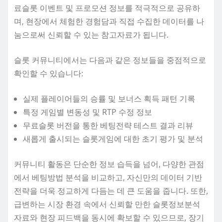
료슬롯 이벤트 및 프로모션 정보를 적극적으로 공유하
며, 현장에서 체험한 경험담과 직접 수집한 데이터를 나
눔으로써 신뢰할 수 있는 참고자료가 됩니다.
슬롯 커뮤니티에서는 다음과 같은 정보들을 중점적으로
확인할 수 있습니다:
실제 플레이어들의 승률 및 보너스 획득 패턴 기록
특정 게임별 변동성 및 RTP 수정 정보
무료슬롯 버전을 통한 베팅전략 테스트 결과 리뷰
새롭게 출시되는 슬롯게임에 대한 초기 평가 및 분석
커뮤니티 활동은 단순한 정보 습득을 넘어, 다양한 관점
에서 베팅방법 분석을 비교하고, 자신만의 데이터 기반
전략을 더욱 정교하게 다듬는 데 큰 도움을 줍니다. 또한,
급변하는 시장 환경 속에서 신뢰할 만한 슬롯정보분석
자료와 현장 피드백을 동시에 확보할 수 있으므로, 장기