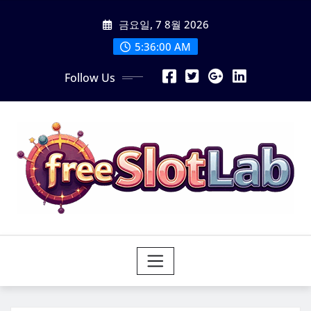
Skip
금요일, 7 8월 2026
to
content
5:36:02 AM
Follow Us