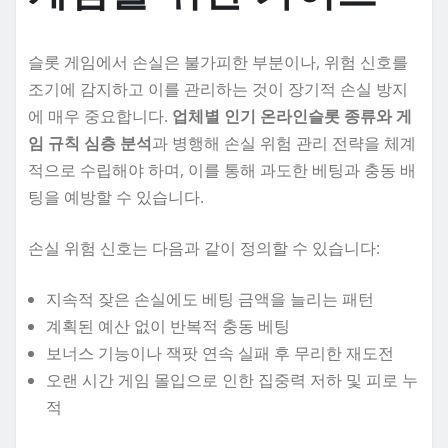
슬롯 게임에서 손실은 불가피한 부분이나, 위험 신호를
조기에 감지하고 이를 관리하는 것이 장기적 손실 방지
에 매우 중요합니다.
업체별 인기 온라인슬롯 종류와 게
임 규칙 심층 분석
과 병행해 손실 위험 관리 전략을 체계
적으로 수립해야 하며, 이를 통해 과도한 베팅과 충동 배
팅을 예방할 수 있습니다.
손실 위험 신호는 다음과 같이 정의할 수 있습니다:
지속적 잦은 손실에도 베팅 금액을 늘리는 패턴
계획된 예산 없이 반복적 충동 베팅
보너스 기능이나 잭팟 연속 실패 후 무리한 재도전
오랜 시간 게임 몰입으로 인한 집중력 저하 및 피로 누
적