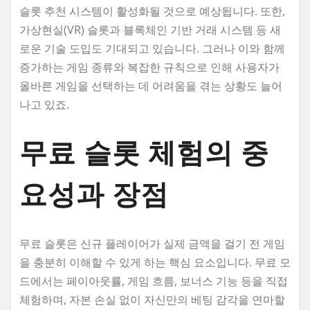
슬롯 추천 시스템이 활성화될 것으로 예상됩니다. 또한,
가상현실(VR) 슬롯과 블록체인 기반 거래 시스템 등 새
로운 기술 도입도 기대되고 있습니다. 그러나 이와 함께
증가하는 게임 종류와 복잡한 규칙으로 인해 사용자가
올바른 게임을 선택하는 데 어려움을 겪는 상황도 늘어
나고 있죠.
무료 슬롯 체험의 중
요성과 장점
무료 슬롯은 신규 플레이어가 실제 금액을 걸기 전 게임
을 충분히 이해할 수 있게 하는 핵심 요소입니다. 무료 모
드에서는 페이아웃률, 게임 흐름, 보너스 기능 등을 직접
체험하며, 자본 손실 없이 자신만의 베팅 감각을 연마할