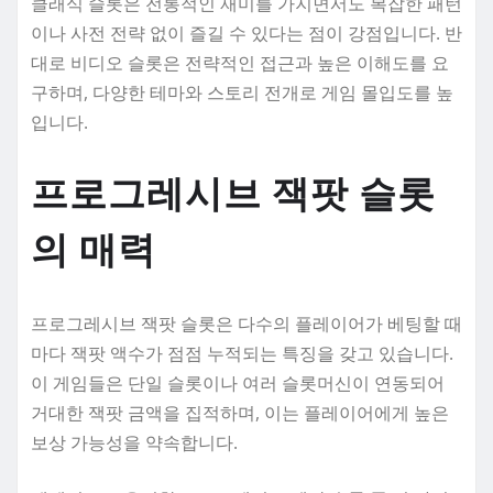
클래식 슬롯은 전통적인 재미를 가지면서도 복잡한 패턴
이나 사전 전략 없이 즐길 수 있다는 점이 강점입니다. 반
대로 비디오 슬롯은 전략적인 접근과 높은 이해도를 요
구하며, 다양한 테마와 스토리 전개로 게임 몰입도를 높
입니다.
프로그레시브 잭팟 슬롯
의 매력
프로그레시브 잭팟 슬롯은 다수의 플레이어가 베팅할 때
마다 잭팟 액수가 점점 누적되는 특징을 갖고 있습니다.
이 게임들은 단일 슬롯이나 여러 슬롯머신이 연동되어
거대한 잭팟 금액을 집적하며, 이는 플레이어에게 높은
보상 가능성을 약속합니다.