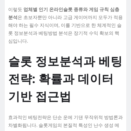
이렇듯
업체별 인기 온라인슬롯 종류와 게임 규칙 심층
분석
은 초보자뿐만 아니라 고급 게이머까지 모두가 적용
해야 하는 필수 지식이며, 이를 기반으로 한 체계적인 슬
롯 정보분석과 베팅방법 분석은 장기적 수익 확보의 핵
심입니다.
슬롯 정보분석과 베팅
전략: 확률과 데이터
기반 접근법
효과적인 베팅전략은 단순 운에 기댄 무작위적 방법론과
차별화됩니다. 슬롯게임의 본질적 특성인 난수 생성 메