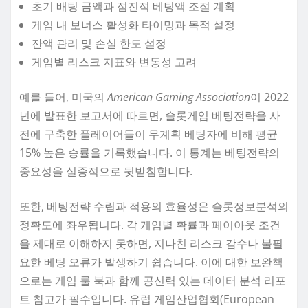
초기 배팅 금액과 점진적 베팅액 조절 계획
게임 내 보너스 활성화 타이밍과 목적 설정
잔액 관리 및 손실 한도 설정
게임별 리스크 지표와 변동성 고려
예를 들어, 미국의
American Gaming Association
이 2022
년에 발표한 보고서에 따르면, 슬롯게임 베팅전략을 사
전에 구축한 플레이어들이 무계획 베팅자에 비해 평균
15% 높은 승률을 기록했습니다. 이 통계는 베팅전략의
중요성을 실증적으로 뒷받침합니다.
또한, 베팅전략 수립과 적용의 효율성은 슬롯정보분석의
정확도에 좌우됩니다. 각 게임별 확률과 페이아웃 조건
을 제대로 이해하지 못하면, 지나친 리스크 감수나 불필
요한 베팅 오류가 발생하기 쉽습니다. 이에 대한 보완책
으로는 게임 룰 북과 함께 공신력 있는 데이터 분석 리포
트 참고가 필수입니다. 유럽 게임산업협회(European