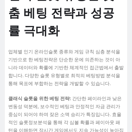
춤 베팅 전략과 성공
률 극대화
업체별 인기 온라인슬롯 종류와 게임 규칙 심층 분석을
기반으로 한 베팅전략은 단순한 운에 의존하는 것이 아
니라 데이터와 확률에 기반한 체계적인 접근법에서 출발
합니다. 다양한 슬롯 유형별로 최적의 베팅방법 분석을
통해 목표에 부합하는 전략을 개발할 수 있습니다.
클래식 슬롯을 위한 베팅 전략:
간단한 페이라인과 낮은
변동성 덕분에, 보수적인 베팅과 안정적인 자금 관리가
중심이 되어야 하며 잦은 소액 승리가 특징입니다. 효율
적인 슬롯정보분석을 통해 각 심볼 확률과 페이아웃 패
턴을 이해하면 장시간 게임에서도 지속 가능성이 높아집