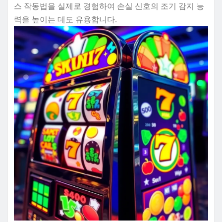
스 작동법을 실제로 경험하여 손실 신호의 조기 감지 능
력을 높이는 데도 유용합니다.