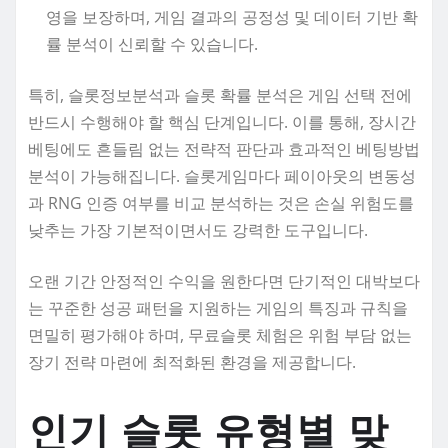
영을 보장하며, 게임 결과의 공정성 및 데이터 기반 확
률 분석이 신뢰할 수 있습니다.
특히, 슬롯정보분석과 슬롯 확률 분석은 게임 선택 전에
반드시 수행해야 할 핵심 단계입니다. 이를 통해, 장시간
베팅에도 흔들림 없는 전략적 판단과 효과적인 베팅방법
분석이 가능해집니다. 슬롯게임마다 페이아웃의 변동성
과 RNG 인증 여부를 비교 분석하는 것은 손실 위험도를
낮추는 가장 기본적이면서도 강력한 도구입니다.
오랜 기간 안정적인 수익을 원한다면 단기적인 대박보다
는 꾸준한 성공 패턴을 지원하는 게임의 특징과 규칙을
면밀히 평가해야 하며, 무료슬롯 체험은 위험 부담 없는
장기 전략 마련에 최적화된 환경을 제공합니다.
인기 슬롯 유형별 맞