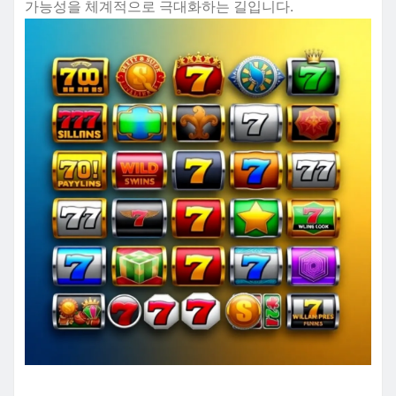
가능성을 체계적으로 극대화하는 길입니다.