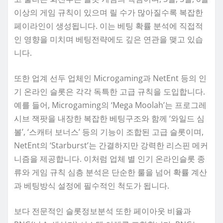
이상의 게임 규칙이 있으며 릴 수가 많아질수록 복잡한
페이라인이 생성됩니다. 이는 베팅 확률 분석에 직접적
인 영향을 미치며 베팅전략에도 깊은 연관을 맺고 있습
니다.
또한 업계 선두 업체인 Microgaming과 NetEnt 등의 인
기 온라인 슬롯은 각각 독특한 고급 규칙을 도입합니다.
예를 들어, Microgaming의 ‘Mega Moolah’는 프로그레
시브 잭팟을 내장한 복잡한 베팅구조와 함께 ‘와일드 심
볼’, ‘스캐터 보너스’ 등의 기능이 조합된 고급 슬롯이며,
NetEnt의 ‘Starburst’는 간결하지만 강력한 리스핀 메커
니즘을 제공합니다. 이처럼 업체 별 인기 온라인슬롯 종
류와 게임 규칙 심층 분석은 단순한 룰을 넘어 확률 계산
과 베팅방식 설정에 필수적인 척도가 됩니다.
보다 전문적인 슬롯정보분석 또한 페이아웃 비율과