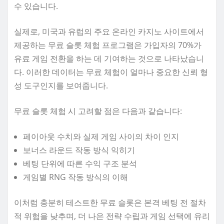
수 있습니다.
실제로, 미국과 유럽의 주요 온라인 카지노 사이트에서
제공하는 무료 슬롯 체험 프로그램은 가입자의 70%가
유료 게임 전환을 하는 데 기여하는 것으로 나타났습니
다. 이러한 데이터는 무료 체험이 얼마나 중요한 신뢰 형
성 도구인지를 보여줍니다.
무료 슬롯 체험 시 고려할 점은 다음과 같습니다:
페이아웃 수치와 실제 게임 사이의 차이 인지
보너스 라운드 작동 방식 익히기
베팅 단위에 따른 수익 구조 분석
게임별 RNG 작동 방식의 이해
이처럼 충분히 테스트한 무료 슬롯은 본격 베팅 전 절차
적 위험을 낮추며, 더 나은 전략 수립과 게임 선택에 유리