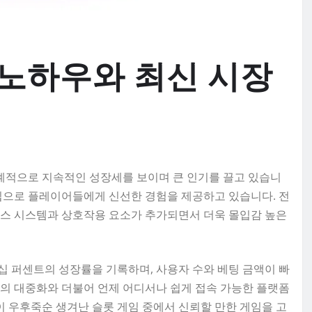
 노하우와 최신 시장
계적으로 지속적인 성장세를 보이며 큰 인기를 끌고 있습니
도입으로 플레이어들에게 신선한 경험을 제공하고 있습니다. 전
너스 시스템과 상호작용 요소가 추가되면서 더욱 몰입감 높은
십 퍼센트의 성장률을 기록하며, 사용자 수와 베팅 금액이 빠
기의 대중화와 더불어 언제 어디서나 쉽게 접속 가능한 플랫폼
 우후죽순 생겨난 슬롯 게임 중에서 신뢰할 만한 게임을 고