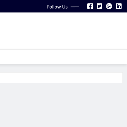
Follow Us