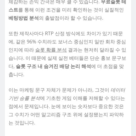
체감하는 손익 간극은 매우 클 수 있습니다.
무료슬롯 테
스트
를 통해 이런 조건을 미리 확인하는 것이 실질적인
베팅방법 분석
의 출발점이라 할 수 있습니다.
또한 제작사마다 RTP 산정 방식에도 차이가 있기 때문
에, 같은 96% 수치라도 보너스 중심인지 일반 회차 중심
인지에 따라
슬롯 확률 분석
결과는 현저히 달라질 수 있
습니다. 이 때문에 실제 실전 베터들은 단순 홍보 문구보
다,
슬롯 구조 내 숨겨진 배당 논리 해석
에 더 초점을 맞
춥니다.
이는 마케팅 문구 자체가 문제가 아니라, 그것이
데이터
기반 승률 분석
에 기초한 게임 이해를 저해할 수 있다는
점에서 문제입니다. 눈에 보이는 숫자보다 중요한 것은
그 수치가 어떤 알고리즘 구조 위에 설정됐는지 파악하
는 것입니다.