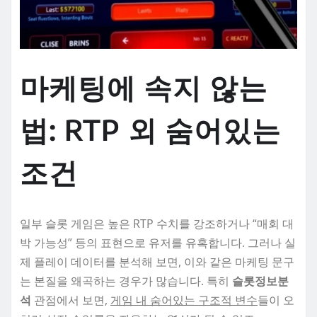
마케팅에 속지 않는
법: RTP 외 숨어있는
조건
일부 슬롯 게임은 높은 RTP 수치를 강조하거나 “매회 대
박 가능성” 등의 표현으로 유저를 유혹합니다. 그러나 실
제 플레이 데이터를 분석해 보면, 이와 같은 마케팅 문구
는 본질을 왜곡하는 경우가 많습니다. 특히
슬롯정보분
석
관점에서 보면,
게임 내 숨어있는 구조적 변수
들이 오