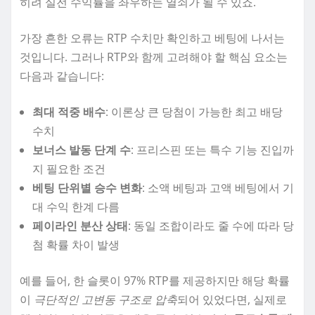
히려 실전 수익률을 좌우하는 열쇠가 될 수 있죠.
가장 흔한 오류는 RTP 수치만 확인하고 베팅에 나서는
것입니다. 그러나 RTP와 함께 고려해야 할 핵심 요소는
다음과 같습니다:
최대 적중 배수
: 이론상 큰 당첨이 가능한 최고 배당
수치
보너스 발동 단계 수
: 프리스핀 또는 특수 기능 진입까
지 필요한 조건
베팅 단위별 승수 변화
: 소액 베팅과 고액 베팅에서 기
대 수익 한계 다름
페이라인 분산 상태
: 동일 조합이라도 줄 수에 따라 당
첨 확률 차이 발생
예를 들어, 한 슬롯이 97% RTP를 제공하지만 해당 확률
이
극단적인 고변동 구조로 압축
되어 있었다면, 실제로