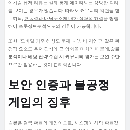
이처럼 유저 리뷰는 실제 통계 데이터와는 상당한 괴리
를 보이는 경우가 많습니다. 따라서 커뮤니티 의견을 참
고하되,
변동성과 배당구조에 대한 정량적 해석
을 병행
해야 슬롯정보분석으로의 전환이 가능합니다.
또한, ‘모바일 기준 해상도 문제’나 ‘서버 지연’과 같은 환
경적 요소도 유저 감상에 큰 영향을 미치기 때문에,
승률
분석이나 베팅 전략 수립 시 커뮤니티 평가는 보완 수단
으로만 활용하는 것이 합리적입니다.
보안 인증과 불공정
게임의 징후
슬롯은 결국 확률의 게임이므로, 시스템이 해당 확률값