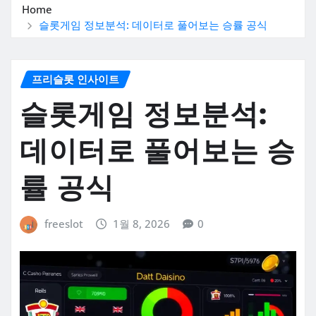
Home
슬롯게임 정보분석: 데이터로 풀어보는 승률 공식
프리슬롯 인사이트
슬롯게임 정보분석:
데이터로 풀어보는 승
률 공식
freeslot
1월 8, 2026
0