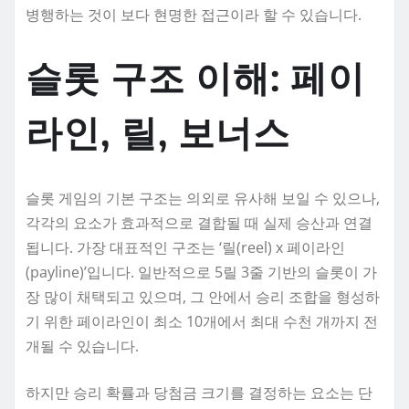
병행하는 것이 보다 현명한 접근이라 할 수 있습니다.
슬롯 구조 이해: 페이
라인, 릴, 보너스
슬롯 게임의 기본 구조는 의외로 유사해 보일 수 있으나,
각각의 요소가 효과적으로 결합될 때 실제 승산과 연결
됩니다. 가장 대표적인 구조는 ‘릴(reel) x 페이라인
(payline)’입니다. 일반적으로 5릴 3줄 기반의 슬롯이 가
장 많이 채택되고 있으며, 그 안에서 승리 조합을 형성하
기 위한 페이라인이 최소 10개에서 최대 수천 개까지 전
개될 수 있습니다.
하지만 승리 확률과 당첨금 크기를 결정하는 요소는 단