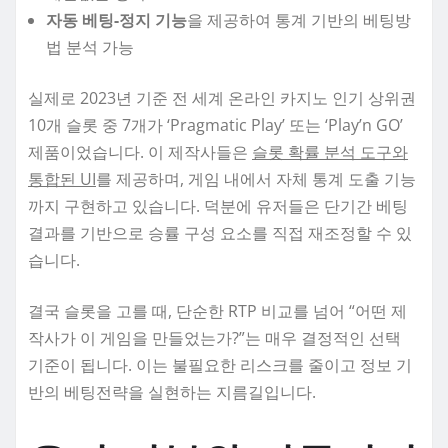
자동 베팅-정지 기능
을 제공하여 통계 기반의 베팅방
법 분석 가능
실제로 2023년 기준 전 세계 온라인 카지노 인기 상위권
10개 슬롯 중 7개가 ‘Pragmatic Play’ 또는 ‘Play’n GO’
제품이었습니다. 이 제작사들은
슬롯 확률 분석 도구와
통합된 UI
를 제공하며, 게임 내에서 자체 통계 도출 기능
까지 구현하고 있습니다. 덕분에 유저들은 단기간 베팅
결과를 기반으로 승률 구성 요소를 직접 재조정할 수 있
습니다.
결국 슬롯을 고를 때, 단순한 RTP 비교를 넘어 “어떤 제
작사가 이 게임을 만들었는가?”는 매우 결정적인 선택
기준이 됩니다. 이는 불필요한 리스크를 줄이고 정보 기
반의 베팅전략을 실현하는 지름길입니다.