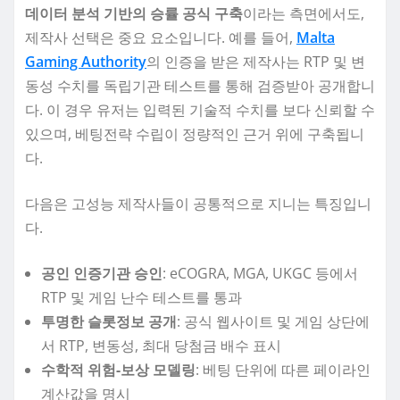
데이터 분석 기반의 승률 공식 구축
이라는 측면에서도,
제작사 선택은 중요 요소입니다. 예를 들어,
Malta
Gaming Authority
의 인증을 받은 제작사는 RTP 및 변
동성 수치를 독립기관 테스트를 통해 검증받아 공개합니
다. 이 경우 유저는 입력된 기술적 수치를 보다 신뢰할 수
있으며, 베팅전략 수립이 정량적인 근거 위에 구축됩니
다.
다음은 고성능 제작사들이 공통적으로 지니는 특징입니
다.
공인 인증기관 승인
: eCOGRA, MGA, UKGC 등에서
RTP 및 게임 난수 테스트를 통과
투명한 슬롯정보 공개
: 공식 웹사이트 및 게임 상단에
서 RTP, 변동성, 최대 당첨금 배수 표시
수학적 위험-보상 모델링
: 베팅 단위에 따른 페이라인
계산값을 명시