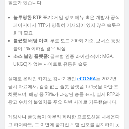
필요가 있습니다:
불투명한 RTP 표기
: 게임 정보 메뉴 혹은 개발사 공식
페이지에서 RTP가 명확히 기재되어 있지 않은 슬롯은
회피 필요
불균형 배당 이력
: 무료 모드 200회 기준, 보너스 등장
률이 1% 이하일 경우 의심
소스 불명 플랫폼
: 글로벌 인증 라이선스(예: MGA,
UKGC)가 없는 사이트로 유통된 슬롯
실제로 온라인 카지노 감사기관인
eCOGRA
는 2022년
공시 자료에서, 검증 없는 슬롯 플랫폼 134곳을 차단 조
치했으며, 해당 중 79%가 과장된 승률 표시, 실제 RTP와
광고 수치의 불일치를 주요 위반 사례로 기록했습니다.
게임사나 플랫폼이 아무리 화려한 프로모션을 내세운다
고 하더라도, 그 이면에 숨겨진 위험 신호를 감지하지 못