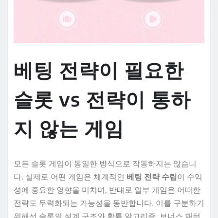
베팅 전략이 필요한
슬롯 vs 전략이 통하
지 않는 게임
모든 슬롯 게임이 동일한 방식으로 작동하지는 않습니
다. 실제로 어떤 게임은 체계적인
베팅 전략 수립
이 수익
성에 중요한 영향을 미치며, 반대로 일부 게임은 어떠한
전략도 무력화되는 가능성을 동반합니다. 이를 구분하기
위해선 슬롯의 설계 구조와 확률 알고리즘, 보너스 패턴