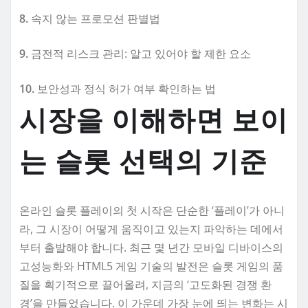
8.
속지 않는 프로모션 판별법
9.
금전적 리스크 관리: 알고 있어야 할 제한 요소
10.
보안성과 정식 허가 여부 확인하는 법
시장을 이해하면 보이
는 슬롯 선택의 기준
온라인 슬롯 플레이의 첫 시작은 단순한 ‘플레이’가 아니
라, 그 시장이 어떻게 움직이고 있는지 파악하는 데에서
부터 출발해야 합니다. 최근 몇 년간 모바일 디바이스의
고성능화와 HTML5 게임 기술의 발전은 슬롯 게임의 품
질을 획기적으로 끌어올려, 지금의 ‘고도화된 경쟁 환
경’을 만들었습니다. 이 가운데 가장 눈에 띄는 변화는 시