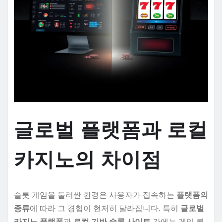
글로벌 플랫폼과 로컬
카지노의 차이점
슬롯 게임을 둘러싼 환경은 사용자가 접속하는
플랫폼의
종류
에 따라 그 경험이 현저히 달라집니다. 특히
글로벌
카지노 플랫폼
과
로컬 기반 슬롯 사이트
간에는 게임 퀄