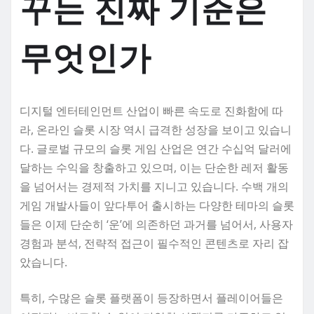
꾸는 진짜 기준은
무엇인가
디지털 엔터테인먼트 산업이 빠른 속도로 진화함에 따
라, 온라인 슬롯 시장 역시 급격한 성장을 보이고 있습니
다. 글로벌 규모의 슬롯 게임 산업은 연간 수십억 달러에
달하는 수익을 창출하고 있으며, 이는 단순한 레저 활동
을 넘어서는 경제적 가치를 지니고 있습니다. 수백 개의
게임 개발사들이 앞다투어 출시하는 다양한 테마의 슬롯
들은 이제 단순히 ‘운’에 의존하던 과거를 넘어서, 사용자
경험과 분석, 전략적 접근이 필수적인 콘텐츠로 자리 잡
았습니다.
특히, 수많은 슬롯 플랫폼이 등장하면서 플레이어들은