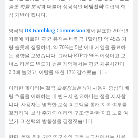
슬롯 확률 분석
과 더불어 성공적인
베팅전략
수립의 핵
심 기반이 됩니다.
영국의
UK Gambling Commission
에서 발표한 2023년
자료에 따르면, 평균 유저는 베팅금 1달러당 약 45초 가
량 슬롯에 집중하며, 약 70%는 5분 이내 게임을 종료하
는 경향을 보였습니다. 그러나 RTP가 96% 이상이고 보
너스 라운드 빈도가 높은 게임에서는 평균 체류시간이
2.3배 늘었고, 이탈률 또한 17% 감소했습니다.
이러한 데이터는 결국
슬롯정보분석
이 사용자 중심의 베
팅 흐름을 이해하는 데 반드시 필요하다는 점을 시사합
니다. 사용자는 명확한 보상 피드백을 통해 지속 여부를
결정하며,
보상 주기·페이라인 구조·명확한 지표 노출 여
부
가 그 선택의 방향성을 결정짓습니다.
한편, 독일 뮌헨 게임연구소의 공동 보고서에서는 사용