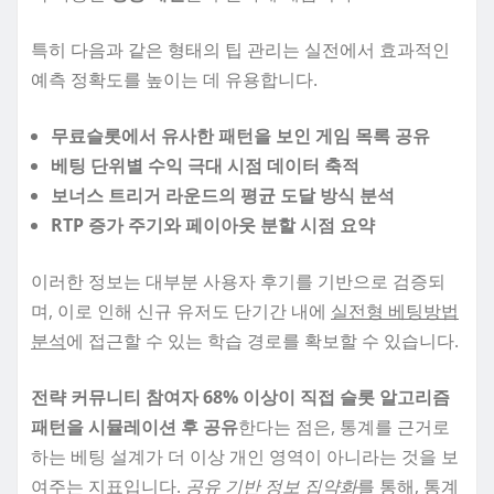
특히 다음과 같은 형태의 팁 관리는 실전에서 효과적인
예측 정확도를 높이는 데 유용합니다.
무료슬롯에서 유사한 패턴을 보인 게임 목록 공유
베팅 단위별 수익 극대 시점 데이터 축적
보너스 트리거 라운드의 평균 도달 방식 분석
RTP 증가 주기와 페이아웃 분할 시점 요약
이러한 정보는 대부분 사용자 후기를 기반으로 검증되
며, 이로 인해 신규 유저도 단기간 내에
실전형 베팅방법
분석
에 접근할 수 있는 학습 경로를 확보할 수 있습니다.
전략 커뮤니티 참여자 68% 이상이 직접 슬롯 알고리즘
패턴을 시뮬레이션 후 공유
한다는 점은, 통계를 근거로
하는 베팅 설계가 더 이상 개인 영역이 아니라는 것을 보
여주는 지표입니다.
공유 기반 정보 집약화
를 통해, 통계