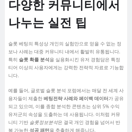
다양한 커뮤니티에서
나누는 실전 팁
슬롯 베팅의 특성상 개인의 실험만으로 얻을 수 없는 정
보나 사례는 대중 커뮤니티 내에서 활발히 유통됩니다.
특히
슬롯 확률 분석
을 실용화시킨 유저 경험담은 특정
티어 이상의 사용자에게는 강력한 전략적 자료로 기능합
니다.
예를 들어, 글로벌 슬롯 분석 포럼에서는 매달 전 세계 사
용자들이 제출한
베팅전략 사례와 페이백 데이터
가 공유
되고 있으며, 이를 종합 분석한 콘텐츠는 상위 5% 수익
유저군의 속성을 도출하는 데 사용됩니다. 이처럼 커뮤
니티 기반
슬롯정보분석
은 결국 개인 경험을 넘어서 반
복 가능한
성공 패턴
을 추출하게 해줍니다.