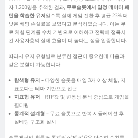
자 1,200명을 추적한 결과,
무료슬롯에서 일정 데이터 패
턴을 학습한 유저
일수록 실제 게임 전환 후 평균 23% 더
낮은 베팅 손실률을 보였다고 분석하였습니다. 이는 무
료 체험 단계를 수치 기반으로 이해하고 전략에 접목시
킨 사용자층의 실제 효율이 더 높다는 점을 입증합니다.
따라서 유저 유형별로 분류한 접근이 중요한데 다음과
같은 분할이 가능합니다.
탐색형 유저
– 다양한 슬롯을 매일 3개 이상 체험, 지
표보다는 테마 기반으로 접근
지표형 유저
– RTP값 및 변동성 분석 중심으로 게임을
필터링
통계적 설계형
– 무료 슬롯으로 반복 시뮬레이션 후
실베팅 구조화 실시
슬롯에서의
확률과 통계의 실제 적용
은 단순히 수치를