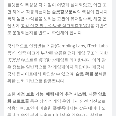
플랫폼의 특성상 각 게임이 어떻게 설계되었고, 어떤 조
건 하에서 작동되는지는
슬롯정보분석
의 핵심이 됩니다.
특히 높은 수익률을 노리는 고관여 유저일수록, 해당 콘
텐츠가
공식 인증 된 난수발생 알고리즘(RNG)
을 기반으
로 운영되는지를 반드시 확인해야 합니다.
국제적으로 인정받는 기관(Gambling Labs, iTech Labs
등)의 인증 마크가 부착된 슬롯은 전체 게임 구조에 대한
공정성 테스트를 통과
한 상태임을 의미합니다. 이와 같
은 정보는 일반적으로 각 게임페이지 하단이나 제공사
공식 웹사이트에서 확인할 수 있으며,
슬롯 확률 분석
을
위한 신뢰 기반으로 활용됩니다.
또한
계정 보호 기능, 베팅 내역 추적 시스템, 다중 암호
화 프로토콜
등은 장기적 게임 운영에서 안전 자산으로
적용되며, 보안이 미흡한 플랫폼에서는 잦은 데이터 오
류나 비승인 결과 노출로 이어질 수 있습니다. 실제로,