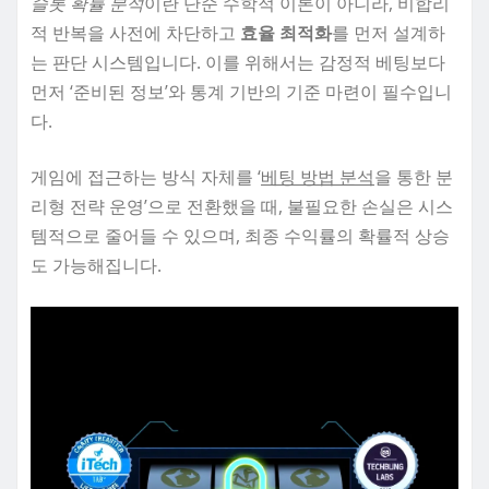
슬롯 확률 분석
이란 단순 수학적 이론이 아니라, 비합리
적 반복을 사전에 차단하고
효율 최적화
를 먼저 설계하
는 판단 시스템입니다. 이를 위해서는 감정적 베팅보다
먼저 ‘준비된 정보’와 통계 기반의 기준 마련이 필수입니
다.
게임에 접근하는 방식 자체를 ‘
베팅 방법 분석
을 통한 분
리형 전략 운영’으로 전환했을 때, 불필요한 손실은 시스
템적으로 줄어들 수 있으며, 최종 수익률의 확률적 상승
도 가능해집니다.