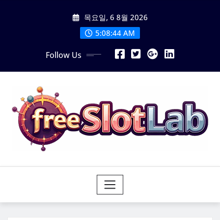
Skip
목요일, 6 8월 2026
to
content
5:08:45 AM
Follow Us