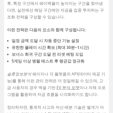
후, 특정 구간에서 페이백율이 높아지는 구간을 찾아냈
다면, 실전에선 해당 구간에만 자금을 집중 투자하는 구
조화 전략을 구성할 수 있습니다.
이런 전략은 다음의 요소와 함께 구성됩니다.
일정 금액 도달 시 자동 중단 기능 설정
유한한 플레이 시간 확보 (최대 30분~1시간)
보너스 회귀 구간 도달 전 리셋 베팅 도입
5게임 이상 병렬 테스트 후 평균값 정규화
슬롯정보분석
페이지나 각 플랫폼의 API(데이터 제공 기
능)를 통해 이런 관리 전략은 더 정밀해질 수 있으며, 고
급 사용자의 경우 엑셀 기반
EV 분석 포맷
이나 자체 프로
그램을 활용하여 자금 흐름을 시각화하기도 합니다.
정리하자면, 통계적 사고와 자산 배분 기술은 별개가 아