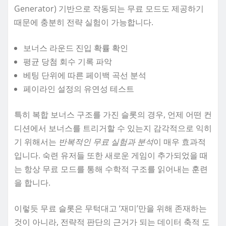
Generator) 기반으로 작동되는 무료 모드도 제공하기
때문에 충분히 전략 실험이 가능합니다.
보너스 라운드 진입 확률 확인
평균 당첨 회수 기록 파악
베팅 단위에 따른 페이백 곡선 분석
페이라인 설정의 유연성 테스트
특히 복합 보너스 구조를 가진 슬롯의 경우, 언제 어떤 컨
디션에서 보너스를 트리거할 수 있는지 감각적으로 익히
기 위해서는
반복적인 무료 실험과 분석
이 매우 효과적
입니다. 숙련 유저들 또한 새로운 게임이 추가되었을 때
는 항상 무료 모드를 통해 수학적 구조를 읽어내는 훈련
을 합니다.
이렇듯 무료 슬롯은 무턱대고 ‘재미’만을 위해 존재하는
것이 아니라, 전략적 판단의 근거가 되는 데이터 축적 도