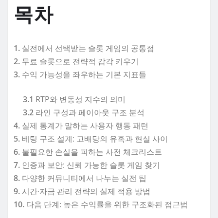
목차
1.
실전에서 선택받는 슬롯 게임의 공통점
2.
무료 슬롯으로 전략적 감각 키우기
3.
수익 가능성을 좌우하는 기본 지표들
3.1
RTP와 변동성 지수의 의미
3.2
라인 구성과 페이아웃 구조 분석
4.
실제 통계가 말하는 사용자 행동 패턴
5.
베팅 구조 설계: 고배당의 유혹과 현실 사이
6.
불필요한 손실을 피하는 사전 체크리스트
7.
인증과 보안: 신뢰 가능한 슬롯 게임 찾기
8.
다양한 커뮤니티에서 나누는 실전 팁
9.
시간·자금 관리 전략의 실제 적용 방법
10.
다음 단계: 높은 수익률을 위한 구조화된 접근법