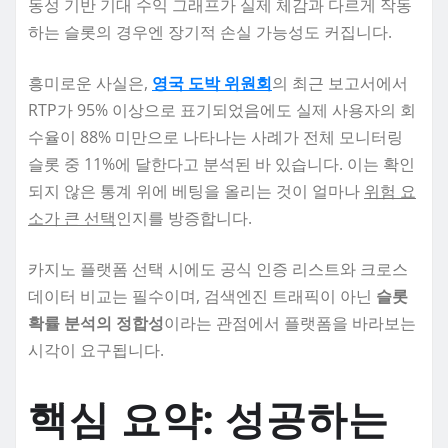
동성 기반 기대 수익 그래프가 실제 체감과 다르게 작동
하는 슬롯의 경우엔 장기적 손실 가능성도 커집니다.
흥미로운 사실은,
영국 도박 위원회
의 최근 보고서에서
RTP가 95% 이상으로 표기되었음에도 실제 사용자의 회
수율이 88% 미만으로 나타나는 사례가 전체 모니터링
슬롯 중 11%에 달한다고 분석된 바 있습니다. 이는 확인
되지 않은 통계 위에 베팅을 올리는 것이 얼마나
위험 요
소가 큰 선택
인지를 방증합니다.
카지노 플랫폼 선택 시에도 공식 인증 리스트와 크로스
데이터 비교는 필수이며, 검색엔진 트래픽이 아닌
슬롯
확률 분석의 정합성
이라는 관점에서 플랫폼을 바라보는
시각이 요구됩니다.
핵심 요약: 성공하는