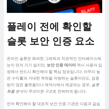
플레이 전에 확인할
슬롯 보안 인증 요소
온라인 슬롯은 화려한 그래픽과 직관적인 인터페이스에
눈이 먼저 가기 쉽지만,
보안 인증 데이터
역시 사용자 입
장에서 반드시 확인해야 할 핵심 정보입니다. 아무리 높
은 수익률과 거대한 잭팟을 자랑하는 슬롯이라도, 검증
받지 않은 플랫폼이나 제작사에서 제공되는 경우,
슬롯
확률 분석이 무의미한 구조
로 전락하게 됩니다.
먼저 확인해야 할 대표적 보안 인증 기관은 다음과 같습