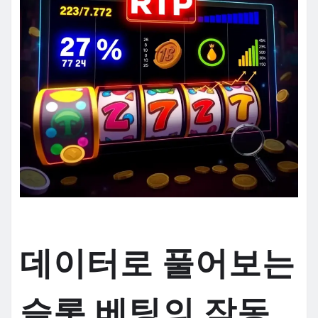
데이터로 풀어보는
슬롯 베팅의 작동