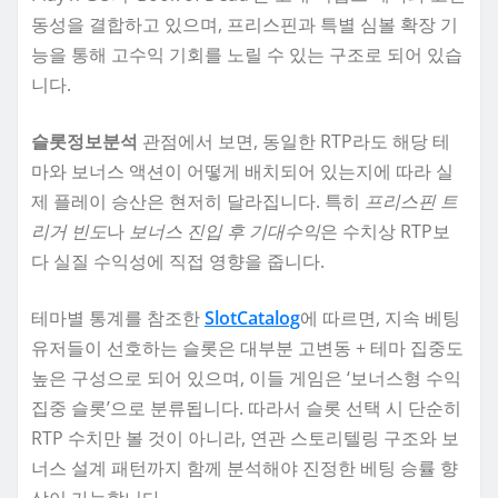
동성을 결합하고 있으며, 프리스핀과 특별 심볼 확장 기
능을 통해 고수익 기회를 노릴 수 있는 구조로 되어 있습
니다.
슬롯정보분석
관점에서 보면, 동일한 RTP라도 해당 테
마와 보너스 액션이 어떻게 배치되어 있는지에 따라 실
제 플레이 승산은 현저히 달라집니다. 특히
프리스핀 트
리거 빈도
나
보너스 진입 후 기대수익
은 수치상 RTP보
다 실질 수익성에 직접 영향을 줍니다.
테마별 통계를 참조한
SlotCatalog
에 따르면, 지속 베팅
유저들이 선호하는 슬롯은 대부분 고변동 + 테마 집중도
높은 구성으로 되어 있으며, 이들 게임은 ‘보너스형 수익
집중 슬롯’으로 분류됩니다. 따라서 슬롯 선택 시 단순히
RTP 수치만 볼 것이 아니라, 연관 스토리텔링 구조와 보
너스 설계 패턴까지 함께 분석해야 진정한 베팅 승률 향
상이 가능합니다.