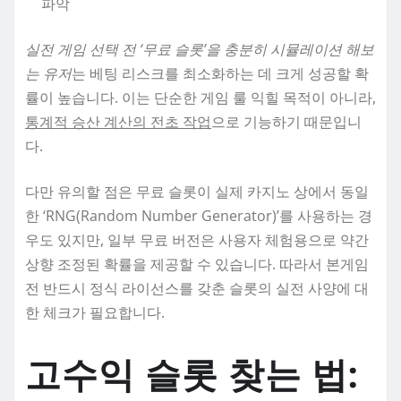
파악
실전 게임 선택 전 ‘무료 슬롯’을 충분히 시뮬레이션 해보
는 유저
는 베팅 리스크를 최소화하는 데 크게 성공할 확
률이 높습니다. 이는 단순한 게임 룰 익힐 목적이 아니라,
통계적 승산 계산의 전초 작업
으로 기능하기 때문입니
다.
다만 유의할 점은 무료 슬롯이 실제 카지노 상에서 동일
한 ‘RNG(Random Number Generator)’를 사용하는 경
우도 있지만, 일부 무료 버전은 사용자 체험용으로 약간
상향 조정된 확률을 제공할 수 있습니다. 따라서 본게임
전 반드시 정식 라이선스를 갖춘 슬롯의 실전 사양에 대
한 체크가 필요합니다.
고수익 슬롯 찾는 법: