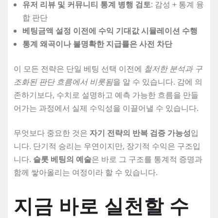
유저 리뷰 및 커뮤니티 통계 병행 검토
: 감성 + 통계 융
합 판단
베팅금액 설정 이전에 수익 기대값 시뮬레이션 수행
통계 왜곡이나 불명확한 지급률은 사전 차단
이 모든 전략은 단일 베팅 선택 이전에
철저한 분석과 구
조화된 판단 흐름에서 비롯됨
을 알 수 있습니다. 감에 의
존하기보다, 수치로 설명하고 예측 가능한 흐름을 만들
어가는 과정에서 실제 수익성을 이끌어낼 수 있습니다.
무엇보다 중요한 것은
자기 전략의 반복 검증 가능성
입
니다. 단기적 승리는 우연이지만, 장기적 수익은 구조입
니다.
슬롯 베팅의 예술
은 바로 그 구조를 통계적 증명과
함께 쌓아올리는 여정이라 할 수 있습니다.
지금 바로 실천할 수