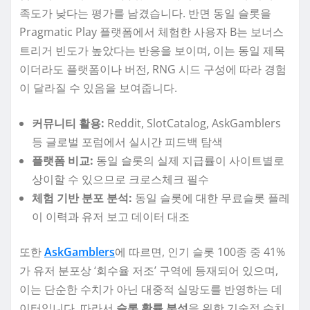
족도가 낮다는 평가를 남겼습니다. 반면 동일 슬롯을
Pragmatic Play 플랫폼에서 체험한 사용자 B는 보너스
트리거 빈도가 높았다는 반응을 보이며, 이는 동일 제목
이더라도 플랫폼이나 버전, RNG 시드 구성에 따라 경험
이 달라질 수 있음을 보여줍니다.
커뮤니티 활용:
Reddit, SlotCatalog, AskGamblers
등 글로벌 포럼에서 실시간 피드백 탐색
플랫폼 비교:
동일 슬롯의 실제 지급률이 사이트별로
상이할 수 있으므로 크로스체크 필수
체험 기반 분포 분석:
동일 슬롯에 대한 무료슬롯 플레
이 이력과 유저 보고 데이터 대조
또한
AskGamblers
에 따르면, 인기 슬롯 100종 중 41%
가 유저 분포상 ‘회수율 저조’ 구역에 등재되어 있으며,
이는 단순한 수치가 아닌 대중적 실망도를 반영하는 데
이터입니다. 따라서
슬롯 확률 분석
을 위한 기술적 수치