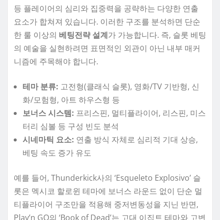
등 플레이어의 심리와 집중력을 공략하는 다양한 연출
요소가 합쳐져 있습니다. 이러한 구조를 분석하면 단순
한 룰 이상의
베팅전략 설계
가 가능합니다. 즉, 슬롯 베팅
의 예술을 실현하려면 표면적인 외관이 아닌 내부 매커
니즘에 주목해야 합니다.
테마 분류:
고전형(클래식 슬롯), 영화/TV 기반형, 신
화/모험형, 아트 하우스형 등
보너스 시스템:
프리스핀, 멀티플라이어, 리스핀, 미스
터리 심볼 등 구성 빈도 분석
시네마틱 요소:
연출 방식 자체로 심리적 기대 상승,
베팅 속도 증가 유도
예를 들어, Thunderkick사의 ‘Esqueleto Explosivo’ 슬
롯은 멕시코 할로윈 테마에 보너스 라운드 없이 단순 멀
티플라이어 구조만을 적용해 중저변동성을 지닌 반면,
Play’n GO의 ‘Book of Dead’는 고대 이집트 테마와 고변