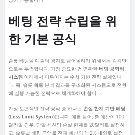
베팅 전략 수립을 위
한 기본 공식
슬롯 베팅을 예술의 경지로 끌어올리기 위해서는 감각만
으로는 부족합니다. 가장 중요한 건 명확한
베팅 공학적
시스템
아래에서 이루어지는 수치 기반 전략 설계입니
다. 즉, 슬롯 확률 분석 결과를 구조화된 시스템으로 전환
해 실행 가능한 전략으로 체계화해야 합니다.
가장 보편적인 전략 공식 중 하나는
손실 한계 기반 베팅
(Loss Limit System)
입니다. 예를 들어, 총 예산이 100
달러일 경우, 단일 세션당 손실 한계를 20달러로 설정하
고, 슬롯별 베팅 금액을 전체 예산의 1~2% 내외로 설정