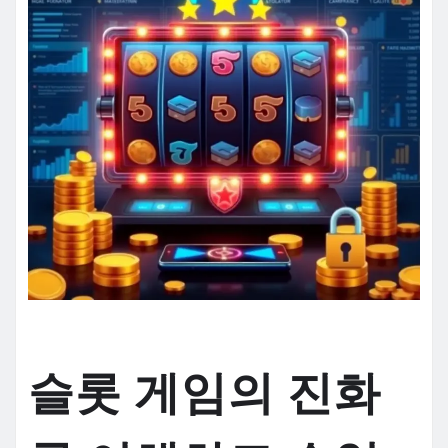
슬롯 게임의 진화