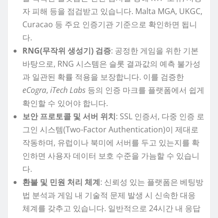
자 피해 등을 점검받고 있습니다. Malta MGA, UKGC,
Curacao 등 주요 인증기관 기준으로 확인하면 됩니
다.
RNG(무작위 생성기) 검증
: 공정한 게임을 위한 기본
바탕으로, RNG 시스템은 슬롯 결과값의 예측 불가성
과 일관된 확률 적용을 보장합니다. 이를 검증한
eCogra
,
iTech Labs
등의 인증 마크를 플랫폼에서 쉽게
확인할 수 있어야 합니다.
보안 프로토콜 및 서버 위치
: SSL 인증서, 다중 인증 로
그인 시스템(Two-Factor Authentication)이 제대로
작동하며, 유럽이나 북미에 서버를 두고 있는지를 확
인하면 사용자 데이터 보호 수준을 가늠할 수 있습니
다.
환불 및 민원 처리 체계
: 신뢰성 있는 플랫폼은 베팅방
법 분석과 게임 내 기술적 문제 발생 시 신속한 대응
체계를 갖추고 있습니다. 일반적으로 24시간 내 응답