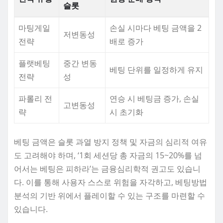
슬롯
마팅게일
손실 시마다 베팅 금액을 2
저변동성
전략
배로 증가
플랫베팅
중간 변동
베팅 단위를 일정하게 유지
전략
성
파롤리 전
연승 시 베팅금 증가, 손실
고변동성
략
시 초기화
베팅 금액은 슬롯 과열 방지 정책 및 자금의 심리적 여유
도 고려해야 하며, ‘1회 세션당 총 자금의 15~20%를 넘
어서는 베팅은 피하라’는 금융심리학적 권고도 있습니
다. 이를 통해 사용자 스스로 위험을 자각하고, 베팅방법
분석의 기반 위에서 플레이할 수 있는 구조를 마련할 수
있습니다.