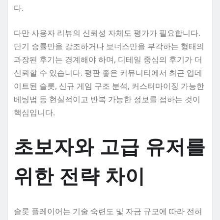
다.
다만 사용자 리뷰의 신뢰성 자체도 평가가 필요합니다.
단기 승률만을 강조하거나 보너스만을 부각하는 형태의
과장된 후기는 경계해야 하며, 디테일 중심의 후기가 더
신뢰할 수 있습니다. 평판 좋은 커뮤니티에서 최근 업데
이트된 슬롯, 신규 게임 구조 분석, 커스터마이징 가능한
베팅법 등 현실적이고 반복 가능한 정보를 접하는 것이
핵심입니다.
초보자와 고급 유저를
위한 전략 차이
슬롯 플레이어는 기술 숙련도 및 자금 규모에 따라 전혀