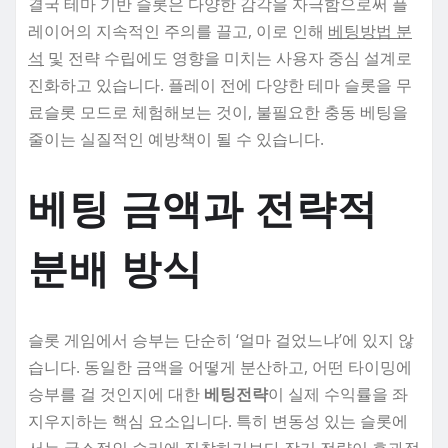
결국 테마 기반 슬롯은 다양한 감각을 자극함으로써 플
레이어의 지속적인 주의를 끌고, 이로 인해
베팅방법 분
석
및 전략 수립에도 영향을 미치는 사용자 중심 설계로
진화하고 있습니다. 플레이 전에 다양한 테마 슬롯을 무
료슬롯 모드로 체험해보는 것이, 불필요한 충동 베팅을
줄이는 실질적인 예방책이 될 수 있습니다.
베팅 금액과 전략적
분배 방식
슬롯 게임에서 승부는 단순히 ‘얼마 걸었느냐’에 있지 않
습니다. 동일한 금액을 어떻게 분산하고, 어떤 타이밍에
승부를 걸 것인지에 대한
베팅전략
이 실제 수익률을 좌
지우지하는 핵심 요소입니다. 특히 변동성 있는 슬롯에
서는 국소적인 승리에 집착하기보다 장기 전략이 효과적