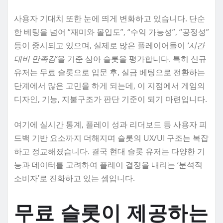
사용자 기대치 또한 눈에 띄게 변화하고 있습니다. 단순
한 베팅을 넘어 “재미와 몰입도”, “수익 가능성”, “공정성”
등이 중시되고 있으며, 실제로 많은 플레이어들이
‘시간
대비 만족감’
을 기준 삼아 슬롯을 평가합니다. 특히 신규
유저는 무료 슬롯으로 입문 후, 실금 베팅으로 전환하는
단계에서 많은 고민을 하게 되는데, 이 지점에서 게임의
디자인, 기능, 지불구조가 판단 기준이 되기 마련입니다.
여기에 실시간 통계, 플레이 성과 리더보드 등 사용자 피
드백 기반 요소까지 더해지며 슬롯의 UX/UI 구조는 복잡
하고 정교해졌습니다. 결국 현대 슬롯 유저는 다양한 기
능과 데이터를 고려하여 플레이 결정을 내리는 ‘분석적
소비자’로 진화하고 있는 셈입니다.
무료 슬롯이 제공하는