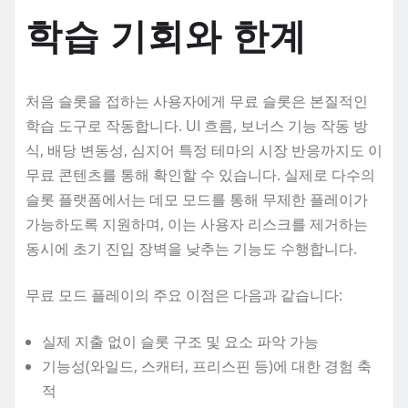
학습 기회와 한계
처음 슬롯을 접하는 사용자에게 무료 슬롯은 본질적인
학습 도구로 작동합니다. UI 흐름, 보너스 기능 작동 방
식, 배당 변동성, 심지어 특정 테마의 시장 반응까지도 이
무료 콘텐츠를 통해 확인할 수 있습니다. 실제로 다수의
슬롯 플랫폼에서는 데모 모드를 통해 무제한 플레이가
가능하도록 지원하며, 이는 사용자 리스크를 제거하는
동시에 초기 진입 장벽을 낮추는 기능도 수행합니다.
무료 모드 플레이의 주요 이점은 다음과 같습니다:
실제 지출 없이 슬롯 구조 및 요소 파악 가능
기능성(와일드, 스캐터, 프리스핀 등)에 대한 경험 축
적