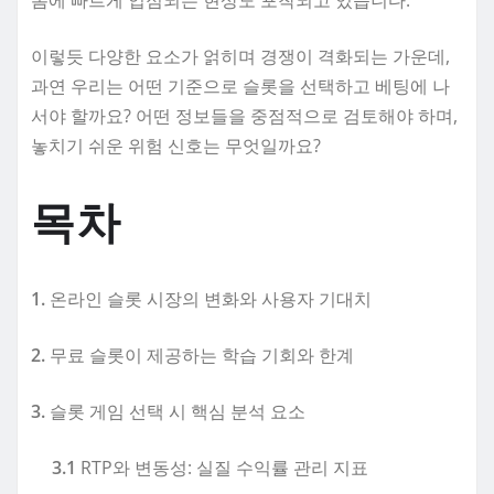
이렇듯 다양한 요소가 얽히며 경쟁이 격화되는 가운데,
과연 우리는 어떤 기준으로 슬롯을 선택하고 베팅에 나
서야 할까요? 어떤 정보들을 중점적으로 검토해야 하며,
놓치기 쉬운 위험 신호는 무엇일까요?
목차
1.
온라인 슬롯 시장의 변화와 사용자 기대치
2.
무료 슬롯이 제공하는 학습 기회와 한계
3.
슬롯 게임 선택 시 핵심 분석 요소
3.1
RTP와 변동성: 실질 수익률 관리 지표