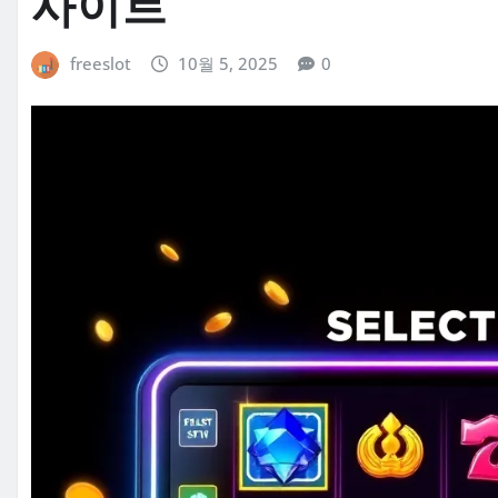
사이트
freeslot
10월 5, 2025
0