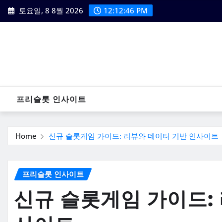
Skip
토요일, 8 8월 2026
12:12:47 PM
to
content
프리슬롯 인사이트
Home
신규 슬롯게임 가이드: 리뷰와 데이터 기반 인사이트
프리슬롯 인사이트
신규 슬롯게임 가이드: