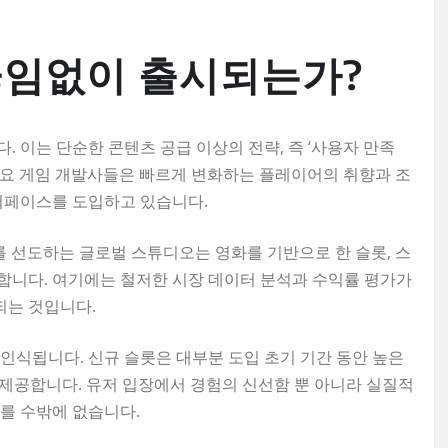
 끊임없이 출시되는가?
 이는 단순한 콘텐츠 공급 이상의 전략, 즉 ‘사용자 만족
주요 게임 개발사들은 빠르게 변화하는 플레이어의 취향과 조
인터페이스를 도입하고 있습니다.
ng 등 업계를 선도하는 글로벌 스튜디오는 영화를 기반으로 한 슬롯, 스
도합니다. 여기에는 철저한 시장 데이터 분석과 수익률 평가가
되는 것입니다.
인식됩니다. 신규 슬롯은 대부분 도입 초기 기간 동안 높은
을 제공합니다. 유저 입장에서 경험의 신선함 뿐 아니라 실질적
를 수밖에 없습니다.